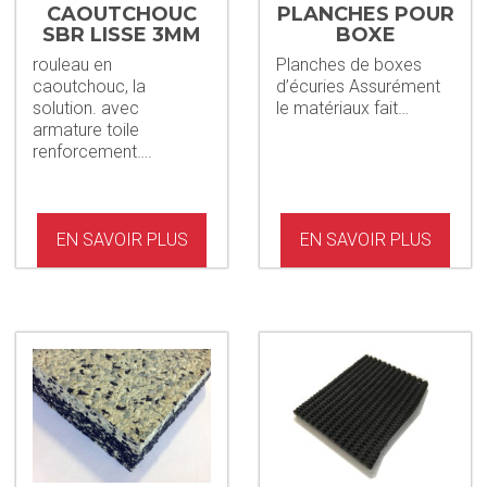
CAOUTCHOUC
PLANCHES POUR
SBR LISSE 3MM
BOXE
GOVAPLAST®
rouleau en
Planches de boxes
caoutchouc, la
d’écuries Assurément
solution. avec
le matériaux fait…
armature toile
renforcement….
EN SAVOIR PLUS
EN SAVOIR PLUS