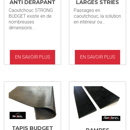
ANTI DÉRAPANT
LARGES STRIES
STRONG- BU
6MM
Caoutchouc STRONG
Passages en
BUDGET existe en de
caoutchouc, la solution
nombreuses
en intérieur ou…
dimensions…
EN SAVOIR PLUS
EN SAVOIR PLUS
TAPIS BUDGET