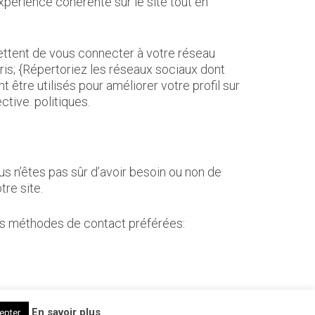
xpérience cohérente sur le site tout en
ettent de vous connecter à votre réseau
ris; {Répertoriez les réseaux sociaux dont
t être utilisés pour améliorer votre profil sur
ctive. politiques.
s n’êtes pas sûr d’avoir besoin ou non de
tre site.
nos méthodes de contact préférées:
En savoir plus
epter