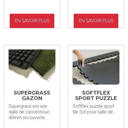
EN SAVOIR PLUS
EN SAVOIR PLUS
SUPERGRASS
SOFTFLEX
GAZON
SPORT PUZZLE
SYNTHÉTIQUE
TILE
Supergrass est une
Softflex puzzle sport
EN DAL
dalle de caoutchouc
tile Sol pour salle de…
40mm recouverte…