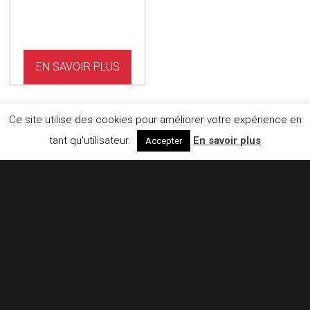
EN SAVOIR PLUS
Ce site utilise des cookies pour améliorer votre expérience en
tant qu'utilisateur.
En savoir plus
Accepter
CONTACTEZ-NOUS
Floor4Horses
E-mail :
info@floor4horses.be
GSM :
0475 76 69 46