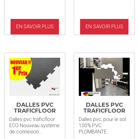
EN SAVOIR PLUS
EN SAVOIR PLUS
DALLES PVC
DALLES PVC
TRAFICFLOOR
TRAFICFLOOR
ECO 7MM
7MM + STAINP
Dalles pvc traficfloor
Dalles pvc, pour le sol
ECO Nouveau système
100% PVC
de connexion…
PLOMBANTE…