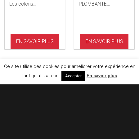
Les coloris…
PLOMBANTE…
EN SAVOIR PLUS
EN SAVOIR PLUS
Ce site utilise des cookies pour améliorer votre expérience en
tant qu'utilisateur.
En savoir plus
Accepter
DALLES PVC
TRAFICFLOOR
7MM
DALLE PVC POUR