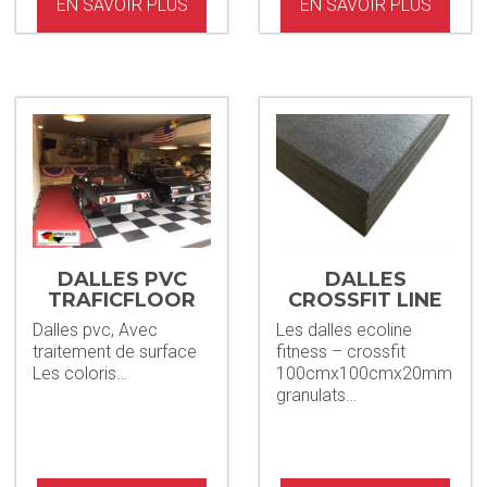
EN SAVOIR PLUS
EN SAVOIR PLUS
DALLES PVC
DALLES
TRAFICFLOOR
CROSSFIT LINE
5MM + STAINP
Dalles pvc, Avec
Les dalles ecoline
traitement de surface
fitness – crossfit
Les coloris…
100cmx100cmx20mm
granulats…