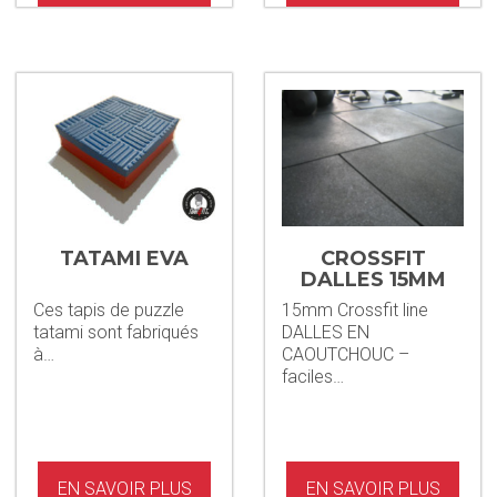
TATAMI EVA
CROSSFIT
DALLES 15MM
FITNESS
Ces tapis de puzzle
15mm Crossfit line
tatami sont fabriqués
DALLES EN
à…
CAOUTCHOUC –
faciles…
EN SAVOIR PLUS
EN SAVOIR PLUS