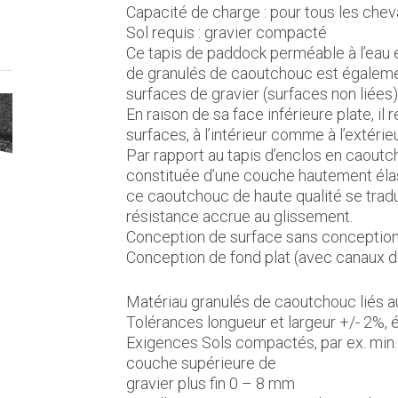
Capacité de charge : pour tous les che
Sol requis : gravier compacté
Ce tapis de paddock perméable à l’eau e
de granulés de caoutchouc est égalemen
surfaces de gravier (surfaces non liées)
En raison de sa face inférieure plate, i
surfaces, à l’intérieur comme à l’extérieu
Par rapport au tapis d’enclos en caout
constituée d’une couche hautement él
ce caoutchouc de haute qualité se tradu
résistance accrue au glissement.
Conception de surface sans conception,
Conception de fond plat (avec canaux d
Matériau granulés de caoutchouc liés a
Tolérances longueur et largeur +/- 2%,
Exigences Sols compactés, par ex. min
couche supérieure de
gravier plus fin 0 – 8 mm