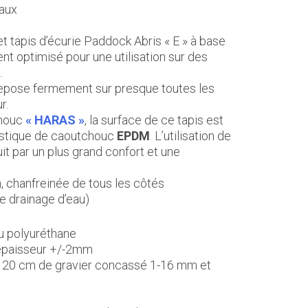
vaux
t tapis d’écurie Paddock Abris « E » à base
t optimisé pour une utilisation sur des
.
l repose fermement sur presque toutes les
r.
chouc
« HARAS »
, la surface de ce tapis est
astique de caoutchouc
EPDM
. L’utilisation de
it par un plus grand confort et une
 chanfreinée de tous les côtés
e drainage d’eau)
u polyuréthane
 épaisseur +/-2mm
. 20 cm de gravier concassé 1-16 mm et