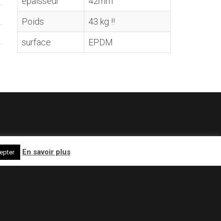
épaisseur
42mm
Poids
43 kg !!
surface
EPDM
En savoir plus
epter