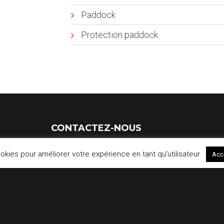
Paddock
Protection paddock
CONTACTEZ-NOUS
Floor4Horses
ookies pour améliorer votre expérience en tant qu'utilisateur.
Acc
E-mail :
info@floor4horses.be
GSM :
0475 76 69 46
Garantie conditions générales de vente