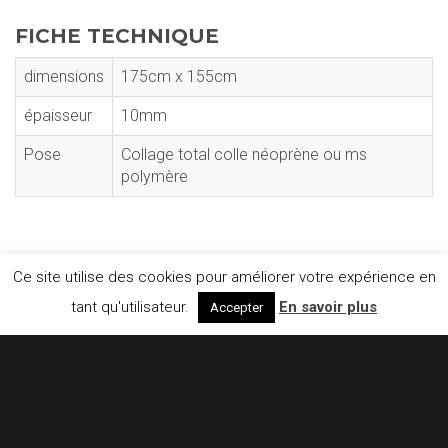
FICHE TECHNIQUE
dimensions
175cm x 155cm
épaisseur
10mm
Pose
Collage total colle néoprène ou ms
polymère
Ce site utilise des cookies pour améliorer votre expérience en
tant qu'utilisateur.
En savoir plus
Accepter
CONTACTEZ-NOUS
Floor4Horses
E-mail :
info@floor4horses.be