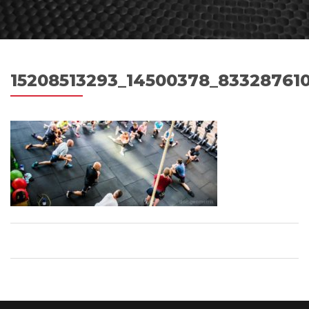
15208513293_14500378_83328761