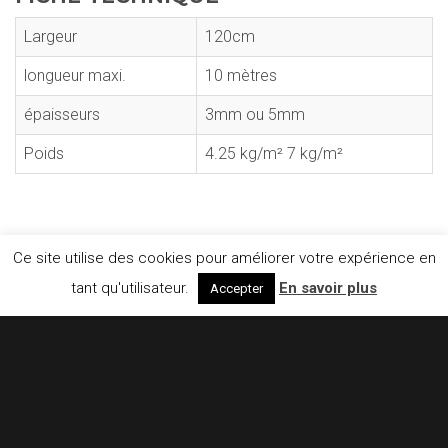
Largeur
120cm
longueur maxi.
10 mètres
épaisseurs
3mm ou 5mm
Poids
4.25 kg/m² 7 kg/m²
Ce site utilise des cookies pour améliorer votre expérience en
tant qu'utilisateur.
En savoir plus
Accepter
CONTACTEZ-NOUS
Floor4Horses
E-mail :
info@floor4horses.be
GSM :
0475 76 69 46