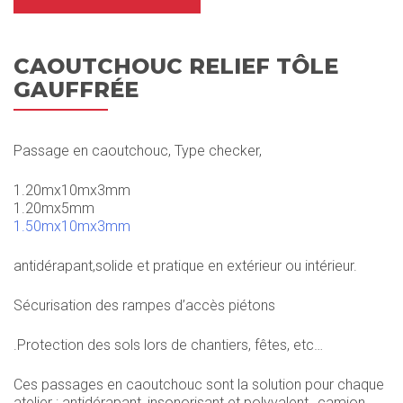
CAOUTCHOUC RELIEF TÔLE
GAUFFRÉE
Passage en caoutchouc, Type checker,
1.20mx10mx3mm
1.20mx5mm
1.50mx10mx3mm
antidérapant,solide et pratique en extérieur ou intérieur.
Sécurisation des rampes d’accès piétons
.Protection des sols lors de chantiers, fêtes, etc…
Ces passages en caoutchouc sont la solution pour chaque
atelier : antidérapant, insonorisant et polyvalent…camion,